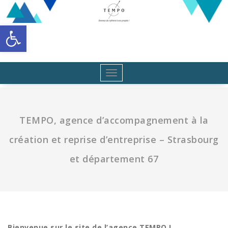
Aller
au
Ouvrir la barre d’outils
contenu
Toggle
navigation
TEMPO, agence d’accompagnement à la
création et reprise d’entreprise – Strasbourg
et département 67
Bienvenue sur le site de l’agence TEMPO !