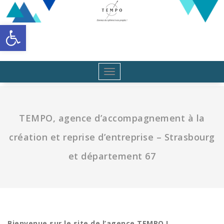
Aller
au
Ouvrir la barre d’outils
contenu
Toggle
navigation
TEMPO, agence d’accompagnement à la
création et reprise d’entreprise – Strasbourg
et département 67
Bienvenue sur le site de l’agence TEMPO !