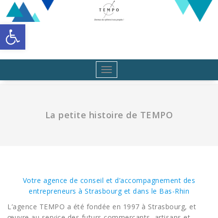
Aller
au
Ouvrir la barre d’outils
contenu
Toggle
navigation
La petite histoire de TEMPO
Votre agence de conseil et d’accompagnement des
entrepreneurs à Strasbourg et dans le Bas-Rhin
L’agence TEMPO a été fondée en 1997 à Strasbourg, et
œuvre au service des futurs commerçants, artisans et