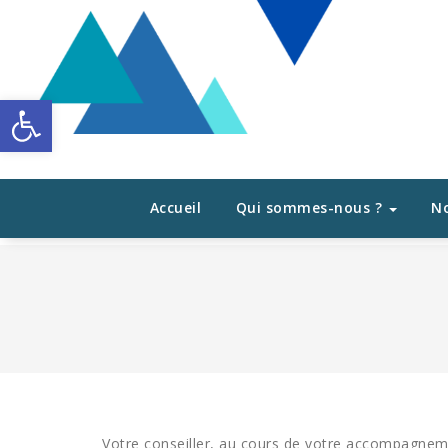
Aller
au
contenu
Ouvrir la barre d’outils
Accueil
Qui sommes-nous ?
No
Votre conseiller, au cours de votre accompagneme