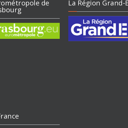
rométropole de
La Région Grand-
sbourg
France