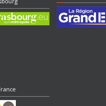
sbourg
France