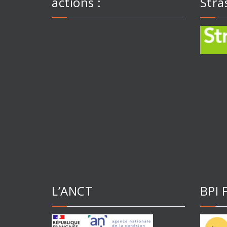
actions :
Stra
L’ANCT
BPI 