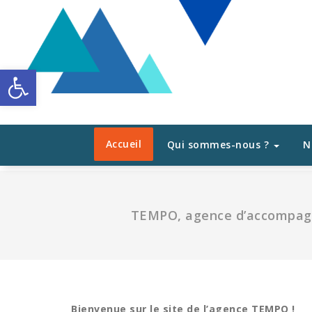
Aller
au
contenu
Ouvrir la barre d’outils
Accueil
Qui sommes-nous ?
N
TEMPO, agence d’accompagne
Bienvenue sur le site de l’agence TEMPO !