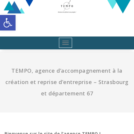
Aller
au
Ouvrir la barre d’outils
contenu
Toggle
navigation
TEMPO, agence d’accompagnement à la
création et reprise d’entreprise – Strasbourg
et département 67
Bienvenue sur le site de l’agence TEMPO !